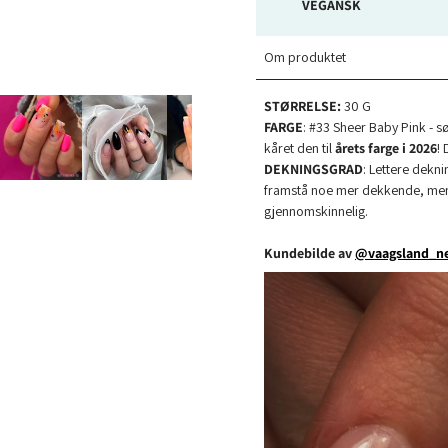
VEGANSK
Om produktet
STØRRELSE:
30 G
FARGE
: #33 Sheer Baby Pink - sø
kåret den til
årets farge i 2026
! 
DEKNINGSGRAD
: Lettere dekni
framstå noe mer dekkende, mens
gjennomskinnelig.
Kundebilde av
@vaagsland_ne