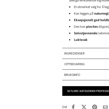
allergifremkallende ingredie
Et utmerket valg for å le
Kan legges på
naturnegl
Eksepsjonelt god holdb
Den kan
pinches
(klypes)
Selvutjevnende
/selvniv
Luktsvak
INGREDIENSER
OPPBEVARING
BRUKSINFO
SE FLERE I KATEGORIEN PROFESS
Del