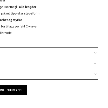
nser
gge kunstnegl i
alle lengder
, pålimt
tipp
eller
støpeform
arhet og styrke
 for å lage perfekt C-kurve
ellerende
IONAL BUILDER GEL