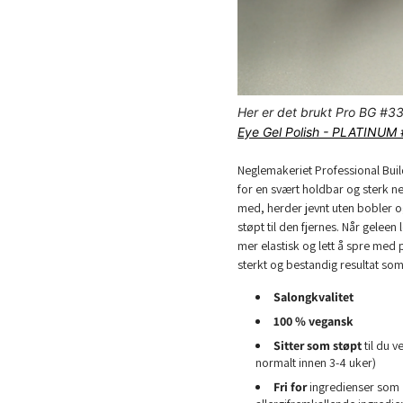
Her er det brukt Pro BG #
Eye Gel Polish - PLATINUM 
Neglemakeriet Professional Buil
for en svært holdbar og sterk ne
med, herder jevnt uten bobler og 
støpt til den fjernes. Når gelee
mer elastisk og lett å spre med pe
sterkt og bestandig resultat som
Salongkvalitet
100 %
vegansk
Sitter som støpt
til du v
normalt innen 3-4 uker)
Fri for
ingredienser som