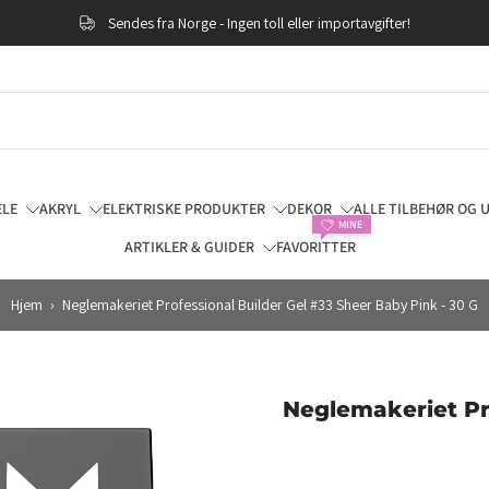
Gratis frakt på ordre over 900,-
ELE
AKRYL
ELEKTRISKE PRODUKTER
DEKOR
ALLE TILBEHØR OG 
MINE
ARTIKLER & GUIDER
FAVORITTER
Hjem
›
Neglemakeriet Professional Builder Gel #33 Sheer Baby Pink - 30 G
Neglemakeriet Pr