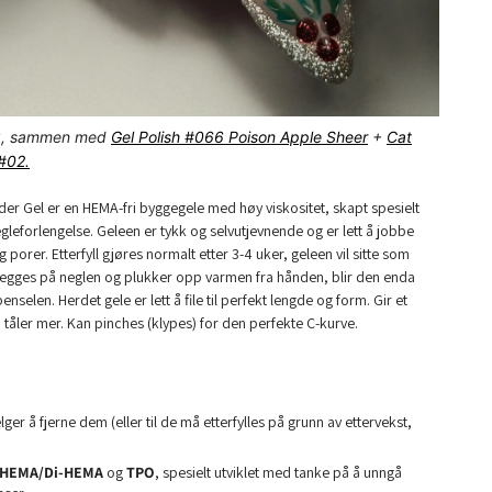
33, sammen med
Gel Polish #066 Poison Apple Sheer
+
Cat
#02.
der Gel er en HEMA-fri byggegele med høy viskositet, skapt spesielt
gleforlengelse. Geleen er tykk og selvutjevnende og er lett å jobbe
porer. Etterfyll gjøres normalt etter 3-4 uker, geleen vil sitte som
n legges på neglen og plukker opp varmen fra hånden, blir den enda
nselen. Herdet gele er lett å file til perfekt lengde og form. Gir et
 tåler mer. Kan pinches (klypes) for den perfekte C-kurve.
elger å fjerne dem (eller til de må etterfylles på grunn av ettervekst,
HEMA/Di-HEMA
og
TPO
, spesielt utviklet med tanke på å unngå