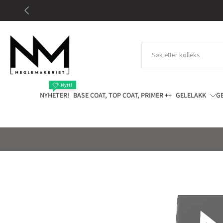
Gå
til
innhold
Nytt!
NYHETER!
BASE COAT, TOP COAT, PRIMER ++
GELELAKK
G
Gå
til
produktinformasjon