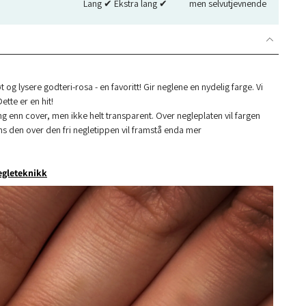
Lang ✔︎ Ekstra lang ✔︎
men selvutjevnende
t og lysere godteri-rosa - en favoritt! Gir neglene en nydelig farge. Vi
Dette er en hit!
ng enn cover, men ikke helt transparent. Over negleplaten vil fargen
 den over den fri negletippen vil framstå enda mer
gleteknikk