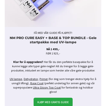
FÅ MED VÅR GUIDE PÅ KJØPET!
NM PRO CURE EASY + BASE & TOP BUNDLE - Gele
startpakke med UV-lampe
NÅ 1 499,-
FØR 1 925,-
Klar for å oppgradere?
Her får du den perfekte basepakke for å
kunne legge alle typer gele-negler! Alt du trenger for å legge gele-
produkter, inkludert en lampe som herder alle våre gele-produkter.
UV-lampe
,
Dehydrator
,
Primer
(for deg som trenger ekstra hjelp for å
unngå lifting),
Base Coat
(perfekt underlag for annen gele) og vår
superpopulære
Ultra Glossy Top Coat
for fantastisk og holdbar
gloss!
KJØP MED GRATIS GUIDE