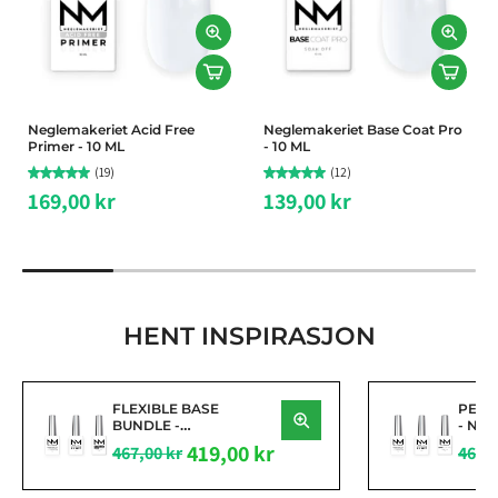
Neglemakeriet Acid Free
Neglemakeriet Base Coat Pro
Primer - 10 ML
- 10 ML
(19)
(12)
169,00 kr
139,00 kr
HENT INSPIRASJON
FLEXIBLE BASE
PERF
BUNDLE -
- Neg
Neglemakeriet
Dehyd
419,00 kr
467,00 kr
467,0
Dehydrator, Acid Free
Prime
Primer & Rubber Base
Coat