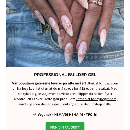
PROFESSIONAL BUILDER GEL
Vår populære gele-serie leverer på alle nivåer!
Utviklet for deg som
vil ha høy kvalitet uten at du må streve for å få et pent resultat. Med
sin tykke og selvutjevnende viskositet, slipper du at den flyter
ukontrollert utover. Dette gjør produktet
utmerket for nybegynnere,
samtidig som den er super forutsigbar for den profesjonelle.
🌱
Vegansk · HEMA/Di-HEMA-fri · TPO-fri
FINN DIN FAVORITT