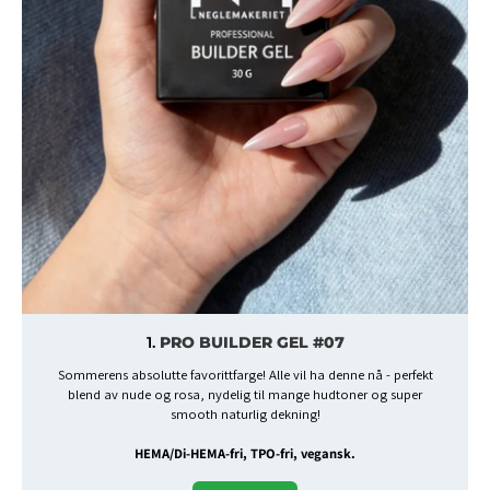
2.
3D-GEL
Føl kreativitet blomstre med vår 3D Artistic Modeling Gel! En
spesialutviklet modellgele som enkelt lar deg skape detaljerte og
imponerende 3D-design direkte på neglen!
HEMA/Di-HEMA-fri, TPO-fri, vegansk.