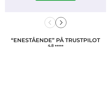
“ENESTÅENDE” PÅ TRUSTPILOT
4.8 ⭑⭑⭑⭑⭑