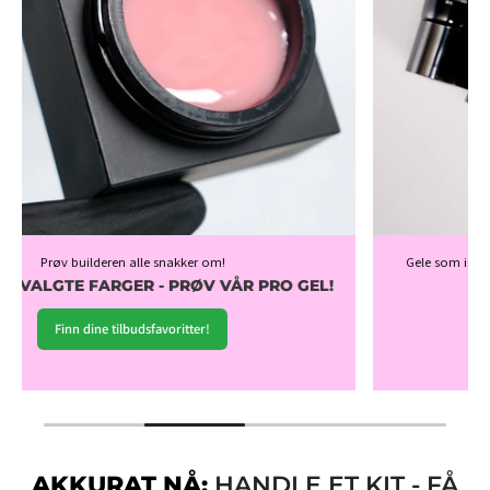
Gele som ikke flyter ut og er enkel å bruke - prøv den til superpris!
55% PÅ UTVALGTE ACRYLGEL
Oppdag tilbudene!
AKKURAT NÅ:
HANDLE ET KIT - FÅ