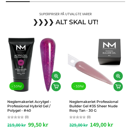
SUPERPRISER PÅ UTVALGTE VARER
❯❯❯❯ ALT SKAL UT!
FLEXIBLE BASE
PE
BUNDLE -
Ne
Neglemakeriet
De
467,00 kr
46
Dehydrator, Acid Free
Pr
419,00 kr
Primer & Rubber Base
Coat
Neglemakeriet
Professional Builder Gel
#07 Sheer Pink Nude -
329,00 kr
Leg
30 G
Neglemakeriet Ultra
Vis ful
Glossy Top Coat - 10 ML
179,00 kr
- 55%!
- 55%!
lille.salong
Neglemakeriet Acrylgel -
Neglemakeriet Professional
Professional Hybrid Gel /
Builder Gel #35 Sheer Nude
Polygel - #40
Rosy Tan - 30 G
(0)
(0)
99,50 kr
149,00 kr
219,00 kr
329,00 kr