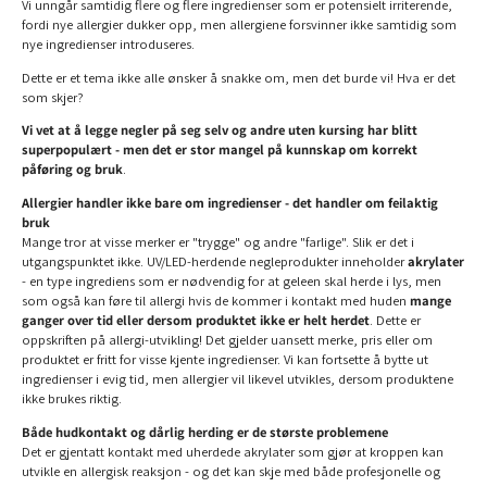
Vi unngår samtidig flere og flere ingredienser som er potensielt irriterende,
fordi nye allergier dukker opp, men allergiene forsvinner ikke samtidig som
nye ingredienser introduseres.
Dette er et tema ikke alle ønsker å snakke om, men det burde vi! Hva er det
som skjer?
Vi vet at å
legge negler på seg selv og andre uten kursing har blitt
superpopulært - men det er stor mangel på kunnskap om korrekt
påføring og bruk
.
Allergier handler ikke bare om ingredienser - det handler om feilaktig
bruk
Mange tror at visse merker er "trygge" og andre "farlige". Slik er det i
utgangspunktet ikke. UV/LED-herdende negleprodukter inneholder
akrylater
- en type ingrediens som er nødvendig for at geleen skal herde i lys, men
som også kan føre til allergi hvis de kommer i kontakt med huden
mange
ganger over tid eller dersom produktet ikke er helt herdet
. Dette er
oppskriften på allergi-utvikling! Det gjelder uansett merke, pris eller om
produktet er fritt for visse kjente ingredienser. Vi kan fortsette å bytte ut
ingredienser i evig tid, men allergier vil likevel utvikles, dersom produktene
ikke brukes riktig.
Både hudkontakt og dårlig herding er de største problemene
Det er gjentatt kontakt med uherdede akrylater som gjør at kroppen kan
utvikle en allergisk reaksjon - og det kan skje med både profesjonelle og