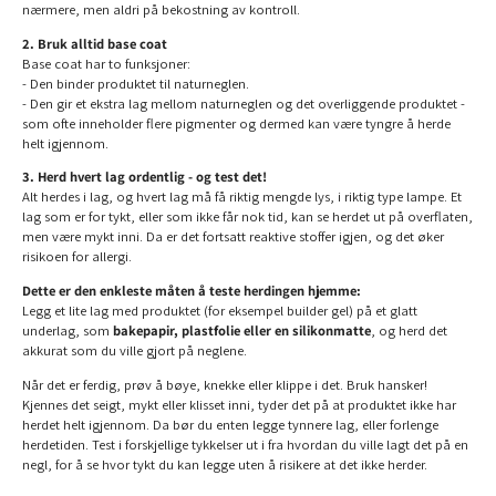
nærmere, men aldri på bekostning av kontroll.
2. Bruk alltid base coat
Base coat har to funksjoner:
- Den binder produktet til naturneglen.
- Den gir et ekstra lag mellom naturneglen og det overliggende produktet -
som ofte inneholder flere pigmenter og dermed kan være tyngre å herde
helt igjennom.
3. Herd hvert lag ordentlig - og test det!
Alt herdes i lag, og hvert lag må få riktig mengde lys, i riktig type lampe. Et
lag som er for tykt, eller som ikke får nok tid, kan se herdet ut på overflaten,
men være mykt inni. Da er det fortsatt reaktive stoffer igjen, og det øker
risikoen for allergi.
Dette er den enkleste måten å teste herdingen hjemme:
Legg et lite lag med produktet (for eksempel builder gel) på et glatt
underlag, som
bakepapir, plastfolie eller en silikonmatte
, og herd det
akkurat som du ville gjort på neglene.
Når det er ferdig, prøv å bøye, knekke eller klippe i det. Bruk hansker!
Kjennes det seigt, mykt eller klisset inni, tyder det på at produktet ikke har
herdet helt igjennom. Da bør du enten legge tynnere lag, eller forlenge
herdetiden. Test i forskjellige tykkelser ut i fra hvordan du ville lagt det på en
negl, for å se hvor tykt du kan legge uten å risikere at det ikke herder.