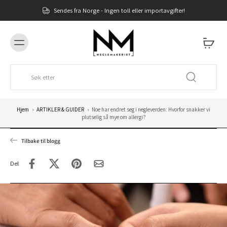
Sendes fra Norge - Ingen toll eller importavgifter!
Hjem
›
ARTIKLER & GUIDER
›
Noe har endret seg i negleverden: Hvorfor snakker vi
plutselig så mye om allergi?
Tilbake til blogg
Del