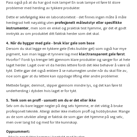
Pass også på at du har god nok lampe! En svak lampe vil føre til store
problemer med herding av tykkere produkter.
Dette er selvfølgelig ikke en laboratorietest - det finnes ingen måte å måle
herdegrad helt nøyaktig uten
profesjonelt måleutstyr eller spesifikke
instrumenter
, men som en enkel og praktisk test hjemme, gir det et godt
inntrykk av om produktet ditt faktisk herder som det skal.
4. Når du bygger med gele - bruk klar gele som base
Dersom du skal legge en tykkere gele (f.eks builder gel) som også har mye
pigment, kan man legge et tynnere lag med
klar/transparent gele først
.
Hvorfor? Fordi lys trenger lett gjennom klare produkter og sørger for at hele
laget herder. Laget over vil da herdes lettere fordi det ikke behøver å være så
tykt. Dette gjør det også enklere å se naturneglen under når du skal file av,
noe som gjør at du lettere kan oppdage lifting eller andre problemer.
Mettede farger, derimot, slipper gjennom mindre lys, og det kan føre til
underherding i dybden hvis laget er for tykt.
5. Tenk som en proff - uansett om du er det eller ikke
Selv om du bare legger negler på deg selv hjemme, er det viktig å bruke
profesjonell teknikk. Allergi skiller ikke mellom proff og hobbybruker. Mange
av de som utvikler allergi er faktisk de som gjør det hjemme på seg selv,
men over lang tid og med for lite kunnskap.
Oppsummert:
- Ikke la produkter komme i kontakt med huden