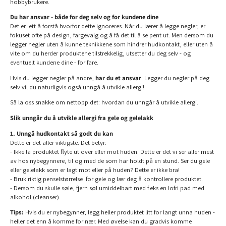
hobbybrukere.
Du har ansvar - både for deg selv og for kundene dine
Det er lett å forstå hvorfor dette ignoreres. Når du lærer å legge negler, er
fokuset ofte på design, fargevalg og å få det til å se pent ut. Men dersom du
legger negler uten å kunne teknikkene som hindrer hudkontakt, eller uten å
vite om du herder produktene tilstrekkelig, utsetter du deg selv - og
eventuelt kundene dine - for fare.
Hvis du legger negler på andre,
har du et ansvar
. Legger du negler på deg
selv vil du naturligvis også unngå å utvikle allergi!
Så la oss snakke om nettopp det: hvordan du unngår å utvikle allergi.
Slik unngår du å utvikle allergi fra gele og gelelakk
1. Unngå hudkontakt så godt du kan
Dette er det aller viktigste. Det betyr:
- Ikke la produktet flyte ut over eller mot huden. Dette er det vi ser aller mest
av hos nybegynnere, til og med de som har holdt på en stund. Ser du gele
eller gelelakk som er lagt mot eller på huden? Dette er ikke bra!
- Bruk riktig penselstørrelse for gele og lær deg å kontrollere produktet.
- Dersom du skulle søle, fjern søl umiddelbart med f.eks en lofri pad med
alkohol (cleanser).
Tips:
Hvis du er nybegynner, legg heller produktet litt for langt unna huden -
heller det enn å komme for nær. Med øvelse kan du gradvis komme