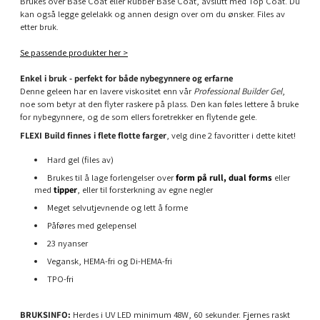
Brukes over Base Coat eller Rubber Base Coat, avslutt med Top Coat. Du
kan også legge gelelakk og annen design over om du ønsker. Files av
etter bruk.
Se passende produkter her >
Enkel i bruk - perfekt for både nybegynnere og erfarne
Denne geleen har en lavere viskositet enn vår
Professional Builder Gel
,
noe som betyr at den flyter raskere på plass. Den kan føles lettere å bruke
for nybegynnere, og de som ellers foretrekker en flytende gele.
FLEXI Build finnes i flete flotte farger
, velg dine 2 favoritter i dette kitet!
Hard gel (files av)
Brukes til å lage forlengelser over
form på rull,
dual forms
eller
med
tipper
, eller til forsterkning av egne negler
Meget selvutjevnende og lett å forme
Påføres med gelepensel
23 nyanser
Vegansk, HEMA-fri og Di-HEMA-fri
TPO-fri
BRUKSINFO:
Herdes i UV LED minimum 48W, 60 sekunder. Fjernes raskt