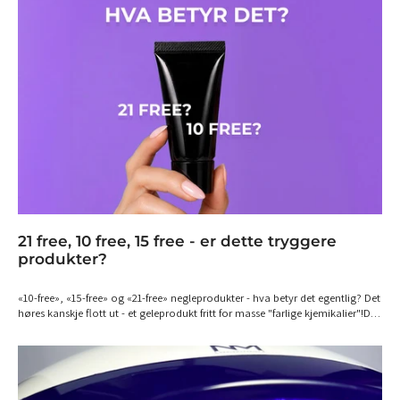
21 free, 10 free, 15 free - er dette tryggere
produkter?
«10-free», «15-free» og «21-free» negleprodukter - hva betyr det egentlig? Det
høres kanskje flott ut - et geleprodukt fritt for masse "farlige kjemikalier"!Du
har kanskje sett forskjellige produkter til negler promoteres som «10-free»,
«15-free» eller «21-free». For mange kan slike påstander påvirke deg som
forbruker - men hva betyr det egentlig? Det korte svaret er at det ikke finnes
ett enkelt, offisielt svar. I motsetning til enkelte andre begreper i
kosmetikkverdenen finnes det ingen universell standard som bestemmer