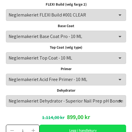
FLEXI Build (velg farge 2)
Base Coat
Top Coat (velg type)
Primer
Dehydrator
899,00 kr
1.114,00 kr
Legg i handlekurv