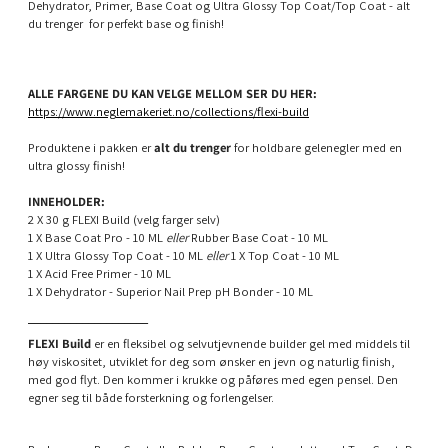
Dehydrator, Primer, Base Coat og Ultra Glossy Top Coat/Top Coat - alt
du trenger for perfekt base og finish!
ALLE FARGENE DU KAN VELGE MELLOM SER DU HER:
https://www.neglemakeriet.no/collections/flexi-build
Produktene i pakken er
alt du trenger
for holdbare gelenegler med en
ultra glossy finish!
INNEHOLDER:
2 X 30 g FLEXI Build (velg farger selv)
1 X Base Coat Pro - 10 ML
eller
Rubber Base Coat - 10 ML
1 X Ultra Glossy Top Coat - 10 ML
eller
1 X Top Coat - 10 ML
1 X Acid Free Primer - 10 ML
1 X Dehydrator - Superior Nail Prep pH Bonder - 10 ML
____________________
FLEXI Build
er en fleksibel og selvutjevnende builder gel med middels til
høy viskositet, utviklet for deg som ønsker en jevn og naturlig finish,
med god flyt. Den kommer i krukke og påføres med egen pensel. Den
egner seg til både forsterkning og forlengelser.