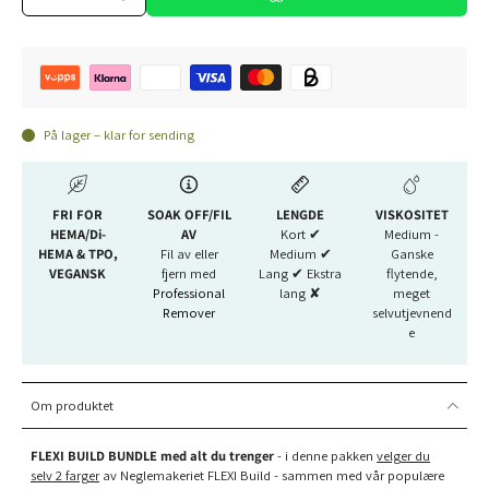
På lager – klar for sending
FRI FOR
SOAK OFF/FIL
LENGDE
VISKOSITET
HEMA/Di-
AV
Kort ✔︎
Medium -
HEMA & TPO,
Fil av eller
Medium ✔︎
Ganske
VEGANSK
fjern med
Lang ✔︎ Ekstra
flytende,
Professional
lang ✘
meget
Remover
selvutjevnend
e
Om produktet
FLEXI BUILD BUNDLE med alt du trenger
- i denne pakken
velger du
selv
2 farger
av Neglemakeriet FLEXI Build - sammen med vår populære