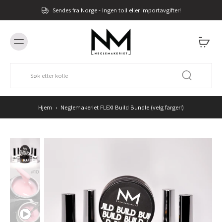
Sendes fra Norge - Ingen toll eller importavgifter!
Hjem
›
Neglemakeriet FLEXI Build Bundle (velg farger!)