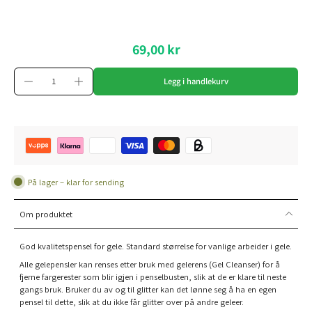
69,00 kr
Legg i handlekurv
På lager – klar for sending
Om produktet
God kvalitetspensel for gele. Standard størrelse for vanlige arbeider i gele.
Alle gelepensler kan renses etter bruk med gelerens (Gel Cleanser) for å
fjerne fargerester som blir igjen i penselbusten, slik at de er klare til neste
gangs bruk. Bruker du av og til glitter kan det lønne seg å ha en egen
pensel til dette, slik at du ikke får glitter over på andre geleer.