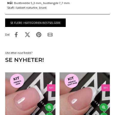
Mål
: Bustbredde 5,3 mm, bustlengde 7,7 mm.
Skaft i lakkert naturtre, brunt.
SE FLERE I KATEGORIEN BESTSELGERE
Del
Ute etter noe fresht?
SE NYHETER!
NY!
NY!