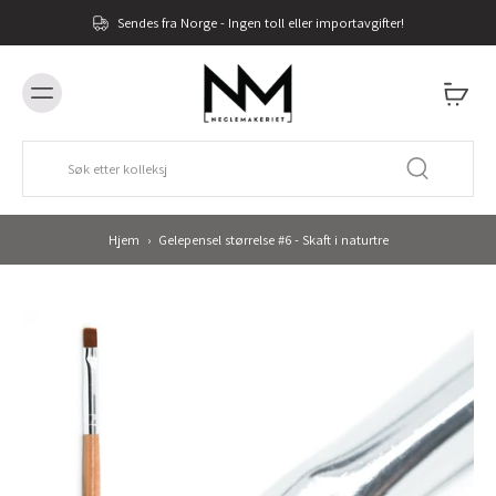
Sendes fra Norge - Ingen toll eller importavgifter!
Hjem
›
Gelepensel størrelse #6 - Skaft i naturtre