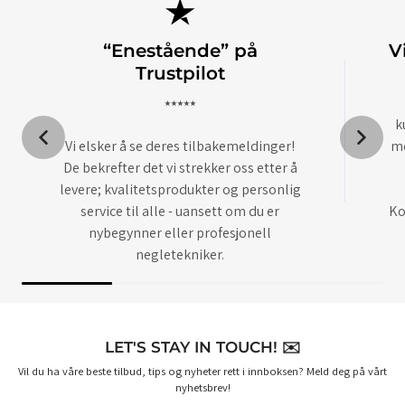
“Enestående” på
V
Trustpilot
⭑⭑⭑⭑⭑
k
Vi elsker å se deres tilbakemeldinger!
me
De bekrefter det vi strekker oss etter å
levere; kvalitetsprodukter og personlig
service til alle - uansett om du er
Ko
nybegynner eller profesjonell
negletekniker.
LET'S STAY IN TOUCH! ✉️
Vil du ha våre beste tilbud, tips og nyheter rett i innboksen? Meld deg på vårt
nyhetsbrev!