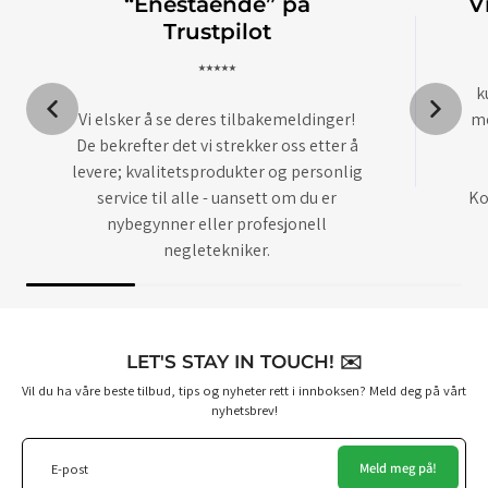
“Enestående” på
V
Trustpilot
⭑⭑⭑⭑⭑
k
Vi elsker å se deres tilbakemeldinger!
me
De bekrefter det vi strekker oss etter å
levere; kvalitetsprodukter og personlig
service til alle - uansett om du er
Ko
nybegynner eller profesjonell
negletekniker.
LET'S STAY IN TOUCH! ✉️
Vil du ha våre beste tilbud, tips og nyheter rett i innboksen? Meld deg på vårt
nyhetsbrev!
Meld meg på!
E-post