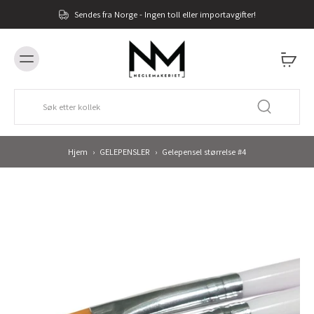
Sendes fra Norge - Ingen toll eller importavgifter!
Hjem
›
GELEPENSLER
›
Gelepensel størrelse #4