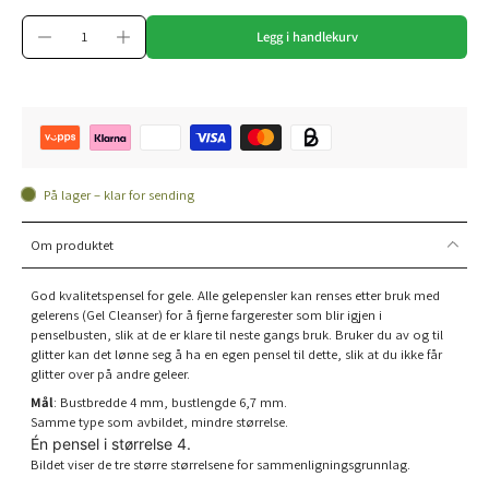
Legg i handlekurv
På lager – klar for sending
Om produktet
God kvalitetspensel for gele. Alle gelepensler kan renses etter bruk med
gelerens (Gel Cleanser) for å fjerne fargerester som blir igjen i
penselbusten, slik at de er klare til neste gangs bruk. Bruker du av og til
glitter kan det lønne seg å ha en egen pensel til dette, slik at du ikke får
glitter over på andre geleer.
Mål
: Bustbredde 4 mm, bustlengde 6,7 mm.
Samme type som avbildet, mindre størrelse.
Én pensel i størrelse 4.
Bildet viser de tre større størrelsene for sammenligningsgrunnlag.