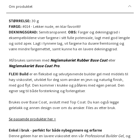
Om produktet
STØRRELSE:
30 g
FARGE:
#014 - Lekker nude, en klar favoritt!
DEKNINGSGRAD:
Semitransparent.
OBS:
Farger og dekningsgrad i
eksempelbildene viser fargene i sitt fulle potensiale, lagt med god lengde
og solid apex. Lagt i tynnere lag, vil fargene ha dusere fremtoning og
være mindre fargemettet, samt kunne ha en lavere dekningsgrad.
Må
brukes sammen med
Neglemakeriet Rubber Base Coat
eller
Neglemakeriet Base Coat Pro
.
FLEXI Build
er en fleksibel og selvutjevnende builder gel med middels til
høy viskositet, utviklet for deg som ønsker en jevn og naturlig finish,
med god flyt. Den kommer i krukke og påføres med egen pensel. Den
egner seg til både forsterkning og forlengelser.
Brukes over Base Coat, avslutt med Top Coat. Du kan også legge
gelelakk og annen design over om du ønsker. Files av etter bruk.
Se passende produkter her >
Enkel i bruk - perfekt for både nybegynnere og erfarne
Denne geleen har en lavere viskositet enn vår
Professional Builder Gel
, og