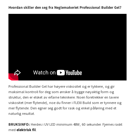
Hvordan skiller den seg fra Neglemakeriet Professional Builder Gel?
Professional Builder Gel har høyere viskositet og er tykkere, og gir
maksimal kontroll for deg som ønsker å bygge nøyaktig form og
struktur, den er elsket av erfarne teknikere. Noen foretrekker en lavere
viskositet (mer flytende), noe du finner i FLEXI Build som er tynnere og
mer flytende. Den egner seg godt for rask og enkel påføring med et
naturlig resultat.
BRUKSINFO:
Herdes i UV LED minimum 48W, 60 sekunder. Fjernes raskt
med
elektrisk fil
.