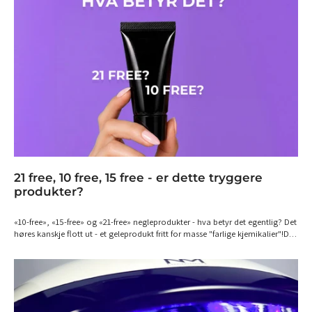
21 free, 10 free, 15 free - er dette tryggere
produkter?
«10-free», «15-free» og «21-free» negleprodukter - hva betyr det egentlig? Det
høres kanskje flott ut - et geleprodukt fritt for masse "farlige kjemikalier"!Du
har kanskje sett forskjellige produkter til negler promoteres som «10-free»,
«15-free» eller «21-free». For mange kan slike påstander påvirke deg som
forbruker - men hva betyr det egentlig? Det korte svaret er at det ikke finnes
ett enkelt, offisielt svar. I motsetning til enkelte andre begreper i
kosmetikkverdenen finnes det ingen universell standard som bestemmer
hvilke ingredienser et produkt må være uten for å kunne kalles «10-free» eller