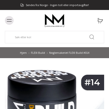
Sendes fra Norge - Ingen toll eller importavgifter!
Hjem
›
FLEXI Build
›
Neglemakeriet FLEXI Build #014