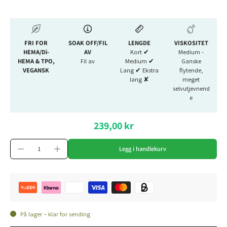
FRI FOR
SOAK OFF/FIL
LENGDE
VISKOSITET
HEMA/Di-
AV
Kort ✔︎
Medium -
HEMA & TPO,
Fil av
Medium ✔︎
Ganske
VEGANSK
Lang ✔︎ Ekstra
flytende,
lang ✘
meget
selvutjevnend
e
239,00 kr
Legg i handlekurv
På lager – klar for sending