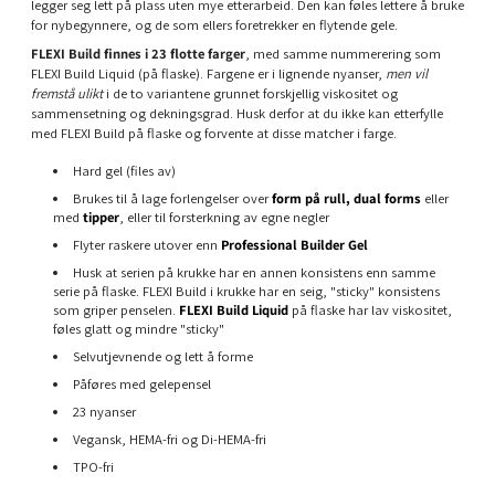
legger seg lett på plass uten mye etterarbeid. Den kan føles lettere å bruke
for nybegynnere, og de som ellers foretrekker en flytende gele.
FLEXI Build finnes i 23 flotte farger
, med samme nummerering som
FLEXI Build Liquid (på flaske). Fargene er i lignende nyanser,
men vil
fremstå ulikt
i de to variantene grunnet forskjellig viskositet og
sammensetning og dekningsgrad. Husk derfor at du ikke kan etterfylle
med FLEXI Build på flaske og forvente at disse matcher i farge.
Hard gel (files av)
Brukes til å lage forlengelser over
form på rull,
dual forms
eller
med
tipper
, eller til forsterkning av egne negler
Flyter raskere utover enn
Professional Builder Gel
Husk at serien på krukke har en annen konsistens enn samme
serie på flaske.
FLEXI Build i krukke har en seig, "sticky" konsistens
som griper penselen.
FLEXI Build Liquid
på flaske har lav viskositet,
føles glatt og mindre "sticky"
Selvutjevnende og lett å forme
Påføres med gelepensel
23 nyanser
Vegansk, HEMA-fri og Di-HEMA-fri
TPO-fri