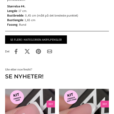
Størrelse #4.
Lengde
: 17 cm.
Bustbredde
: 0,45 cm (målt på det bredeste punktet)
Bustlengde
: 1,65 cm
Fasong
: Rund
SE FLERE I KATEGORIEN AKRYLPENSLER
Del
Ute etter noe fresht?
SE NYHETER!
NY!
NY!