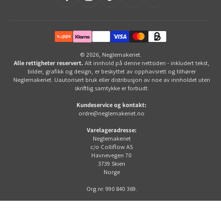
© 2026,
Neglemakeriet
.
Alle rettigheter reservert.
Alt innhold på denne nettsiden - inkludert tekst,
bilder, grafikk og design, er beskyttet av opphavsrett og tilhører
Neglemakeriet. Uautorisert bruk eller distribusjon av noe av innholdet uten
skriftlig samtykke er forbudt.
Kundeservice og kontakt:
ordre@neglemakeriet.no
Varelageradresse:
Neglemakeriet
c/o Colliflow AS
Havnevegen 70
3739 Skien
Norge
Org nr. 990 840 369.
}