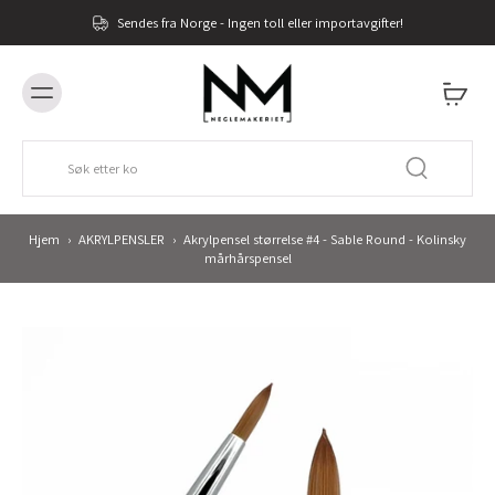
Sendes fra Norge - Ingen toll eller importavgifter!
Hjem
›
AKRYLPENSLER
›
Akrylpensel størrelse #4 - Sable Round - Kolinsky
mårhårspensel