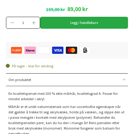
89,00 kr
159,00 kr
Legg i handlekurv
På lager – klar for sending
Om produktet
En kvalitetspensel med 100 % ekte mårhår, kvalitetsgrad A. Passer for
mindre arbeider i akryl.
Mårhår er et unikt naturmateriale som har uovertrufne egenskaper når
det gjelder å trekke til seg akrylvæske, holde på væsken, og slippe den ut
i passe mengde i kontakt med akrylpulver (polymer). Behandler du
kvalitetspenselen pent, kan du ha den i mange år! Rens penselen etter
bruk med akrylvæske (monomer). Monomer fungerer som balsam for
penselbusten.