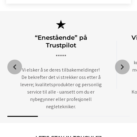
“Enestående” på
V
Trustpilot
⭑⭑⭑⭑⭑
k
Vi elsker å se deres tilbakemeldinger!
me
De bekrefter det vi strekker oss etter å
levere; kvalitetsprodukter og personlig
service til alle - uansett om du er
Ko
nybegynner eller profesjonell
negletekniker.