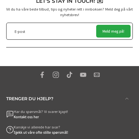
LET'S STAY IN TOUCH! ✉️
Vil du ha våre beste tilbud, tips og nyheter rett i innboksen? Meld deg på vårt
nyhetsbrev!
Meld meg på!
E-post
TRENGER DU HJELP?
Har du spørsmål? Vi svarer kjapt!
Kontakt oss her
Kanskje vi allerede har svar?
Sjekk ut våre ofte stilte spørsmål!