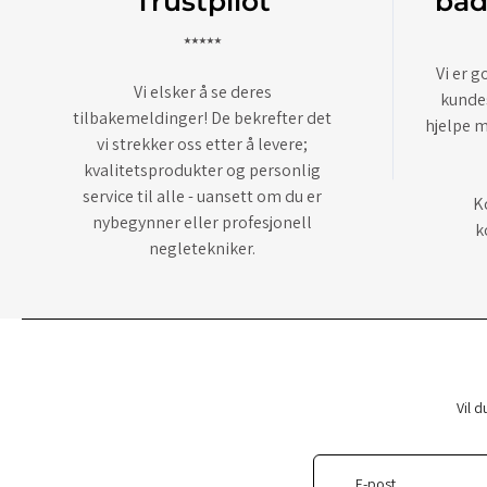
Trustpilot
båd
⭑⭑⭑⭑⭑
Vi er g
Vi elsker å se deres
kundes
tilbakemeldinger! De bekrefter det
hjelpe m
vi strekker oss etter å levere;
kvalitetsprodukter og personlig
service til alle - uansett om du er
K
nybegynner eller profesjonell
k
negletekniker.
Vil d
E-post