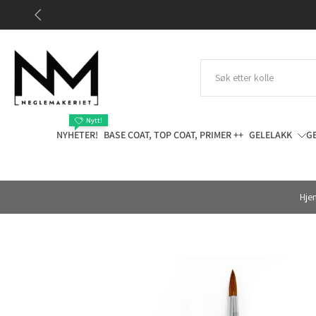
Gå
til
innhold
Nytt!
NYHETER!
BASE COAT, TOP COAT, PRIMER ++
GELELAKK
G
Hje
Gå
til
produktinformasjon