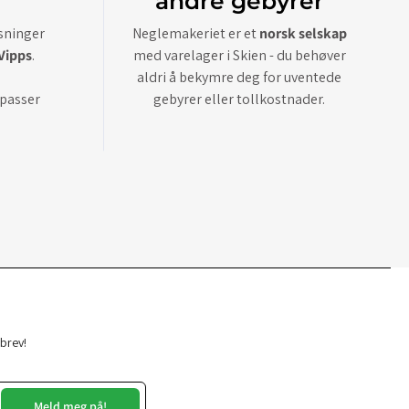
andre gebyrer
øsninger
Neglemakeriet er et
norsk selskap
Vipps
.
med varelager i Skien - du behøver
aldri å bekymre deg for uventede
 passer
gebyrer eller tollkostnader.
sbrev!
Meld meg på!