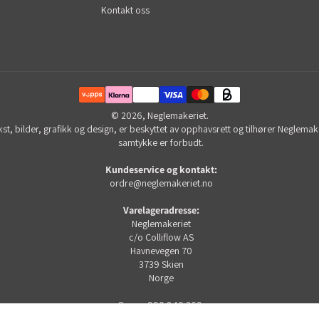
Kontakt oss
© 2026,
Neglemakeriet
.
kst, bilder, grafikk og design, er beskyttet av opphavsrett og tilhører Neglemaker
samtykke er forbudt.
Kundeservice og kontakt:
ordre@neglemakeriet.no
Varelageradresse:
Neglemakeriet
c/o Colliflow AS
Havnevegen 70
3739 Skien
Norge
Org nr. 990 840 369.