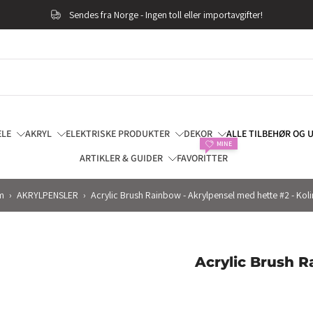
Sendes fra Norge - Ingen toll eller importavgifter!
ELE
AKRYL
ELEKTRISKE PRODUKTER
DEKOR
ALLE TILBEHØR OG 
MINE
ARTIKLER & GUIDER
FAVORITTER
m
›
AKRYLPENSLER
›
Acrylic Brush Rainbow - Akrylpensel med hette #2 - Kol
Acrylic Brush R