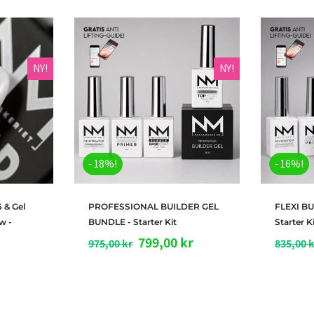
NY!
NY!
- 18%!
- 16%!
rv
Legg i handlekurv
L
 & Gel
PROFESSIONAL BUILDER GEL
FLEXI B
w -
BUNDLE - Starter Kit
Starter K
799,00 kr
975,00 kr
835,00 