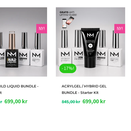
NY!
NY!
- 17%!
egg i handlekurv
Legg i handlekurv
UILD LIQUID BUNDLE -
ACRYLGEL / HYBRID GEL
it
BUNDLE - Starter Kit
699,00 kr
699,00 kr
kr
845,00 kr