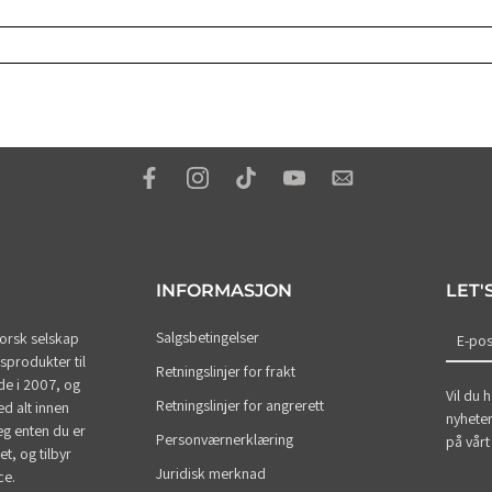
INFORMASJON
LET'
Salgsbetingelser
norsk selskap
E-pos
sprodukter til
Retningslinjer for frakt
rede i 2007, og
Vil du 
Retningslinjer for angrerett
ed alt innen
nyheter
deg enten du er
Personværnerklæring
på vårt
et, og tilbyr
Juridisk merknad
ce.