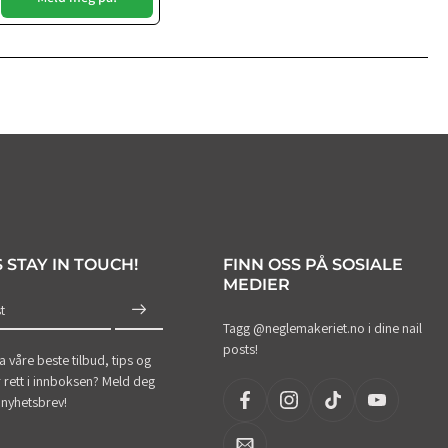
S STAY IN TOUCH!
FINN OSS PÅ SOSIALE
MEDIER
t
Tagg @neglemakeriet.no i dine nail
posts!
ha våre beste tilbud, tips og
 rett i innboksen? Meld deg
 nyhetsbrev!