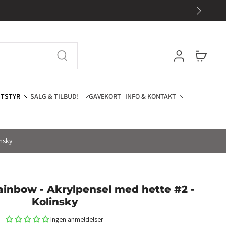
UTSTYR
SALG & TILBUD!
GAVEKORT
INFO & KONTAKT
insky
ainbow - Akrylpensel med hette #2 -
Kolinsky
Ingen anmeldelser