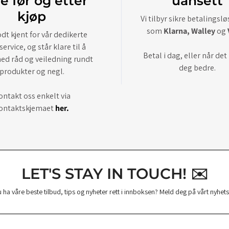
e før og etter
uansett
kjøp
Vi tilbyr sikre betalingsl
som
Klarna, Walley
og
odt kjent for vår dedikerte
ervice, og står klare til å
Betal i dag, eller når det
ed råd og veiledning rundt
deg bedre.
produkter og negl.
ontakt oss enkelt via
ontaktskjemaet
her.
LET'S STAY IN TOUCH! ✉️
u ha våre beste tilbud, tips og nyheter rett i innboksen? Meld deg på vårt nyhet