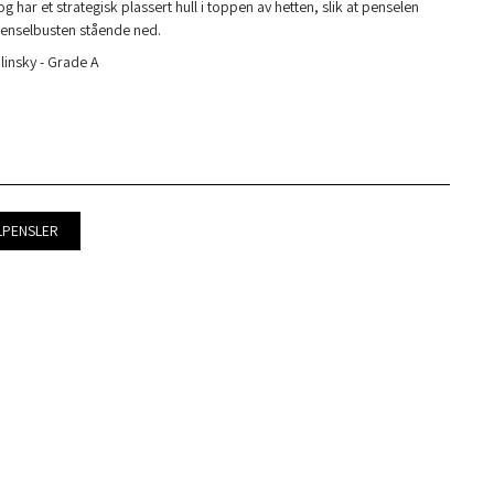
 har et strategisk plassert hull i toppen av hetten, slik at penselen
penselbusten stående ned.
linsky - Grade A
YLPENSLER