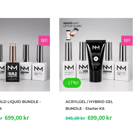
NY!
NY!
- 17%!
egg i handlekurv
Legg i handlekurv
UILD LIQUID BUNDLE -
ACRYLGEL / HYBRID GEL
it
BUNDLE - Starter Kit
699,00 kr
699,00 kr
kr
845,00 kr