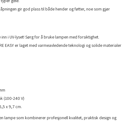
 typer gele.
åpningen gir god plass til både hender og føtter, noe som gjør
e inn i UV-lyset! Sørg for å bruke lampen med forsiktighet.
 EASY er laget med varmeavledende teknologi og solide materialer
 nm
ak (100-240 V)
8,5 x 9,7 cm.
 lampe som kombinerer profesjonell kvalitet, praktisk design og