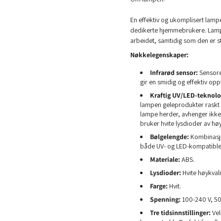
En effektiv og ukomplisert lampe
dedikerte hjemmebrukere. Lampen 
arbeidet, samtidig som den er s
Nøkkelegenskaper:
Infrarød sensor:
Sensore
gir en smidig og effektiv op
Kraftig UV/LED-teknolo
lampen geleprodukter raskt og
lampe herder, avhenger ikke 
bruker hvite lysdioder av høy
Bølgelengde:
Kombinasjo
både UV- og LED-kompatible
Materiale:
ABS.
Lysdioder:
Hvite høykvali
Farge:
Hvit.
Spenning:
100-240 V, 50
Tre tidsinnstillinger:
Vel