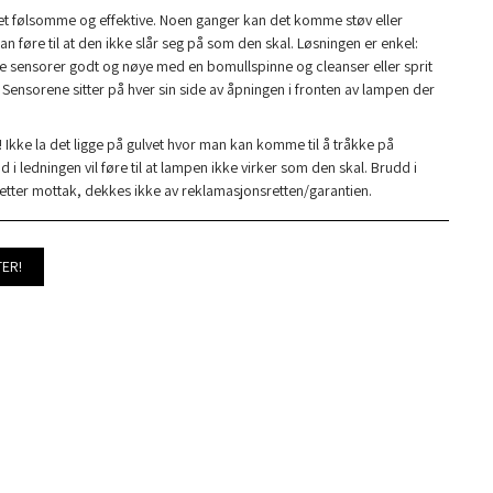
t følsomme og effektive. Noen ganger kan det komme støv eller
 føre til at den ikke slår seg på som den skal. Løsningen er enkel:
e sensorer godt og nøye med en bomullspinne og cleanser eller sprit
 Sensorene sitter på hver sin side av åpningen i fronten av lampen der
 Ikke la det ligge på gulvet hvor man kan komme til å tråkke på
 i ledningen vil føre til at lampen ikke virker som den skal. Brudd i
etter mottak, dekkes ikke av reklamasjonsretten/garantien.
TER!