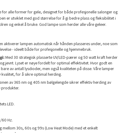
 for alle former for gele, designet for både profesjonelle salonger og
er utviklet med god størrelse for å gi bedre plass og fleksibilitet i
tilren og enkel å bruke. God lampe som herder alle våre geleer.
n aktiverer lampen automatisk når hånden plasseres under, noe som
plevelse - ideelt både for profesjonelle og hjemmebruk.
gi:
Med 30 strategisk plasserte UV/LED-pærer og 50 watt kraft herder
 jevnt. Lyset er nøye fordelt for optimal effektivitet. Hvor godt en
bare av antall lysdioder, men også kvaliteten på disse. Våre lamper
 kvalitet, for å sikre optimal herding.
nen av 365 nm og 405 nm bølgelengde sikrer effektiv herding av
 produkter.
tets LED.
/60 Hz.
g mellom 30s, 60s og 99s (Low Heat Mode) med et enkelt