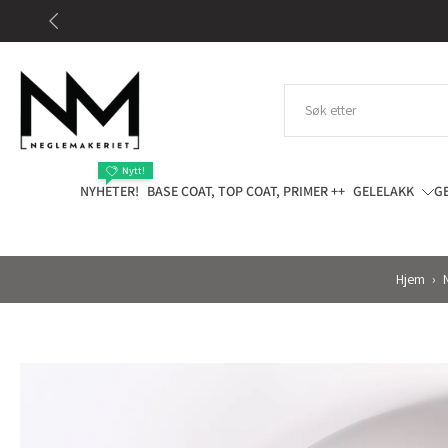
Gå
til
innhold
Nytt!
NYHETER!
BASE COAT, TOP COAT, PRIMER ++
GELELAKK
G
Hjem
›
Gå
til
produktinformasjon