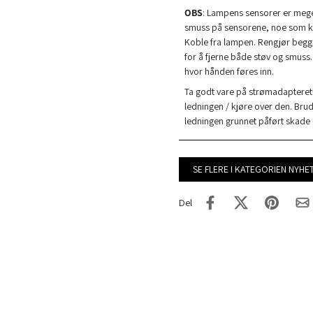
OBS
: Lampens sensorer er mege
smuss på sensorene, noe som kan
Koble fra lampen. Rengjør begg
for å fjerne både støv og smuss.
hvor hånden føres inn.
Ta godt vare på strømadapteret!
ledningen / kjøre over den. Brudd
ledningen grunnet påført skade 
SE FLERE I KATEGORIEN NYHE
Del