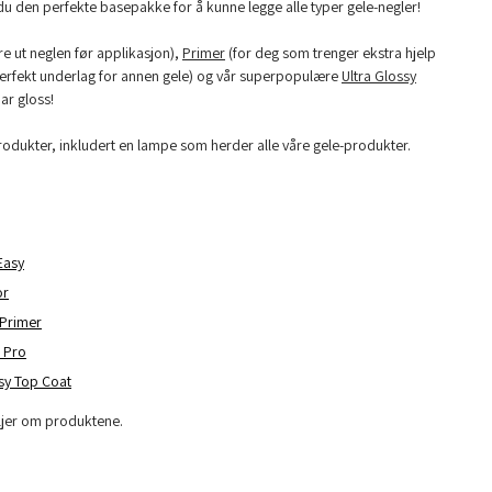
du den perfekte basepakke for å kunne legge alle typer gele-negler!
re ut neglen før applikasjon),
Primer
(for deg som trenger ekstra hjelp
erfekt underlag for annen gele) og vår superpopulære
Ultra Glossy
ar gloss!
produkter, inkludert en lampe som herder alle våre gele-produkter.
Easy
or
 Primer
 Pro
sy Top Coat
aljer om produktene.