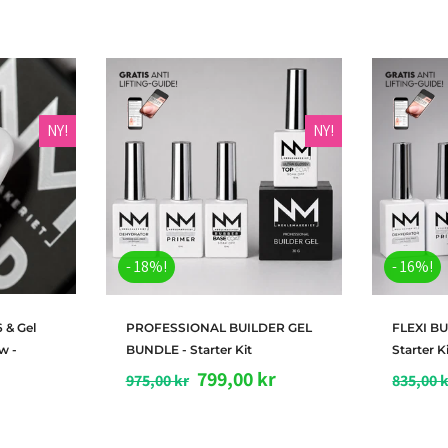
NY!
NY!
- 18%!
- 16%!
rv
Legg i handlekurv
L
 & Gel
PROFESSIONAL BUILDER GEL
FLEXI B
w -
BUNDLE - Starter Kit
Starter K
799,00 kr
975,00 kr
835,00 