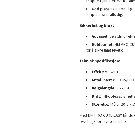
knappetrykk. Perfekt for alle
God plass:
Den romslige 
lampen svært allsidig.
Sikkerhet og bruk:
Advarsel:
Se aldri direkt
Holdbarhet:
NM PRO CURE
for å sikre lang levetid.
Teknisk spesifikasjon:
Effekt:
50 watt
Antall pærer:
30 UV/LED
Bølgelengde:
365 + 405
Drift:
Tilkobles strømutt
Størrelse:
Måler 20,5 x 1
Med NM PRO CURE EASY får du en
overlegen brukervennlighet.