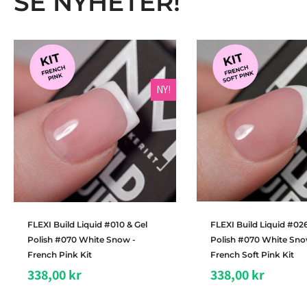
SE NYHETER!
NY!
Legg i handlekurv
Legg i handleku
FLEXI Build Liquid #010 & Gel
FLEXI Build Liquid #026
Polish #070 White Snow -
Polish #070 White Sno
French Pink Kit
French Soft Pink Kit
338,00 kr
338,00 kr