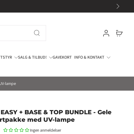
Gratis frakt på ordre over 900,-
UTSTYR
SALG & TILBUD!
GAVEKORT
INFO & KONTAKT
 UV-lampe
EASY + BASE & TOP BUNDLE - Gele
artpakke med UV-lampe
Ingen anmeldelser