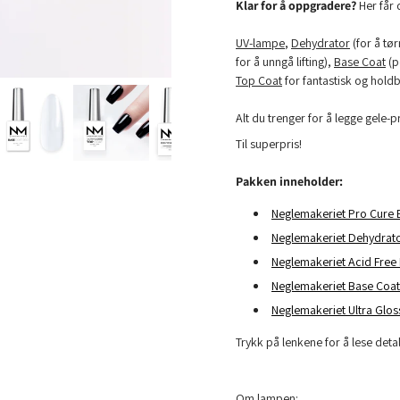
Klar for å oppgradere?
Her får 
UV-lampe
,
Dehydrator
(for å tør
for å unngå lifting),
Base Coat
(p
Top Coat
for fantastisk og holdb
Alt du trenger for å legge gele-
Til superpris!
Pakken inneholder:
Neglemakeriet Pro Cure 
Neglemakeriet Dehydrat
Neglemakeriet Acid Free
Neglemakeriet Base Coat
Neglemakeriet Ultra Glos
Trykk på lenkene for å lese det
Om lampen: